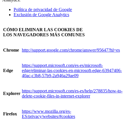
Política de privacidad de
Google
Exclusión de Google Analytics
CÓMO ELIMINAR LAS COOKIES DE
LOS NAVEGADORES MÁS COMUNES
Chrome
http://support.google.com/chrome/answer/95647?hl=es
https://support.microsoft.com/es-es/microsoft-
Edge
edge/eliminar-las-cookies-en-microsoft-edge-63947406-
40ac-c3b8-57b9-2a946a29ae09
https://support.microsoft.com/es-es/help/278835/how-to-
Explorer
delete-cookie-files-in-internet-explorer
https://www.mozilla.org/es-
Firefox
ES/privacy/websites/#cookies